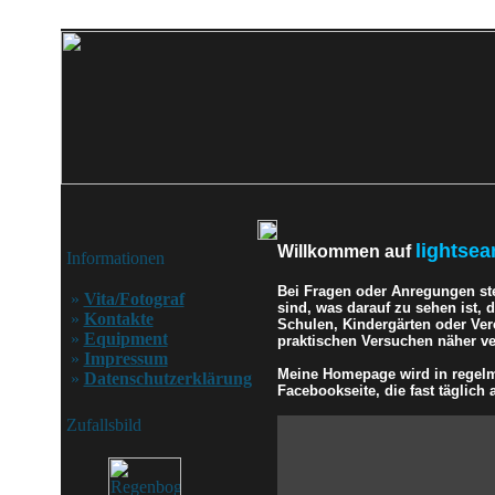
lightsea
Willkommen auf
Informationen
Bei Fragen oder Anregungen st
»
Vita/Fotograf
sind, was darauf zu sehen ist,
»
Kontakte
Schulen, Kindergärten oder Ver
»
Equipment
praktischen Versuchen näher ver
»
Impressum
Meine Homepage wird in regelmä
»
Datenschutzerklärung
Facebookseite, die fast täglich a
Zufallsbild