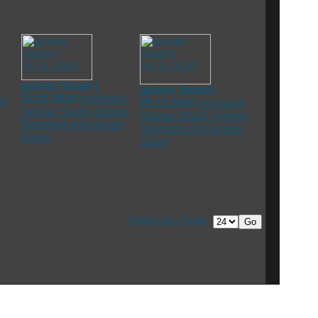
grüner Strahl |
grüner Strahl |
30.11.2020
(
michael
)
l
)
29.11.2020
(
michael
)
Grüner Strahl, grünes
Grüner Strahl, grünes
Segment und grüner
Segment und grüner
Saum
Saum
Bilder pro Seite: