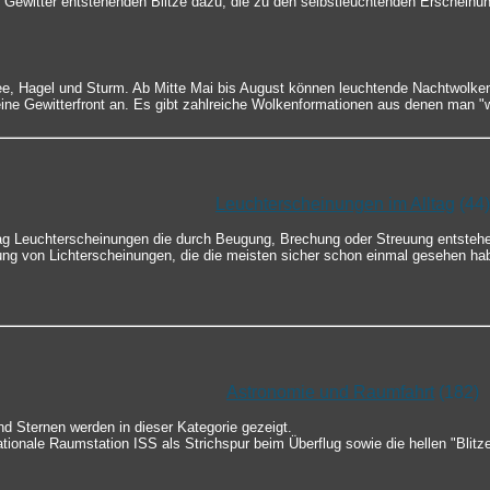
 Gewitter entstehenden Blitze dazu, die zu den selbstleuchtenden Erscheinu
ee, Hagel und Sturm. Ab Mitte Mai bis August können leuchtende Nachtwolke
ine Gewitterfront an. Es gibt zahlreiche Wolkenformationen aus denen man "
Leuchterscheinungen im Alltag
(44)
tag Leuchterscheinungen die durch Beugung, Brechung oder Streuung entsteh
ung von Lichterscheinungen, die die meisten sicher schon einmal gesehen ha
Astronomie und Raumfahrt
(182)
d Sternen werden in dieser Kategorie gezeigt.
nationale Raumstation ISS als Strichspur beim Überflug sowie die hellen "Blitz