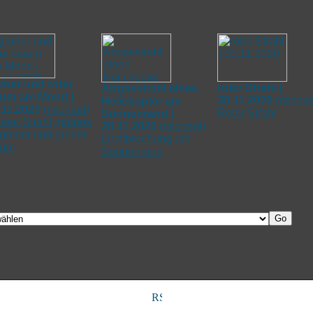
üner und roter
roter Strahl |
Abgasstrahl eines
um am Mond |
30.11.2020
(
michae
Helickopter am
.11.2020
(
michael
)
Roter Strahl
Sonnenrand |
üner Strahl, grünes
28.11.2020
(
michael
)
gment und grüner
Lichtbrechung am
um
Sonnenrand