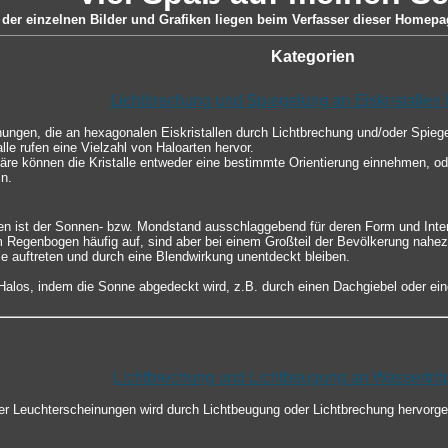
der einzelnen Bilder und Grafiken liegen beim Verfasser dieser Homepag
Kategorien
Lichtbrechung und Spiegelung an Eiskristallen 
nungen, die an hexagonalen Eiskristallen durch Lichtbrechung und/oder Spie
lle rufen eine Vielzahl von Haloarten hervor.
re können die Kristalle entweder eine bestimmte Orientierung einnehmen, ode
n.
en ist der Sonnen- bzw. Mondstand ausschlaggebend für deren Form und Inten
m Regenbogen häufig auf, sind aber bei einem Großteil der Bevölkerung nahez
le auftreten und durch eine Blendwirkung unentdeckt bleiben.
los, indem die Sonne abgedeckt wird, z.B. durch einen Dachgiebel oder ein
Lichtbrechung und Lichtbeugung an Wassertrö
er Leuchterscheinungen wird durch Lichtbeugung oder Lichtbrechung hervorg