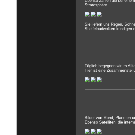
Ebenso zählen die bei einem
Stratosphäre.
Sie liefern uns Regen, Schn
Shelfcloudwolken kündigen e
Täglich begegnen wir im All
Hier ist eine Zusammenstell
Bilder von Mond, Planeten un
Ebenso Satelliten, die inter