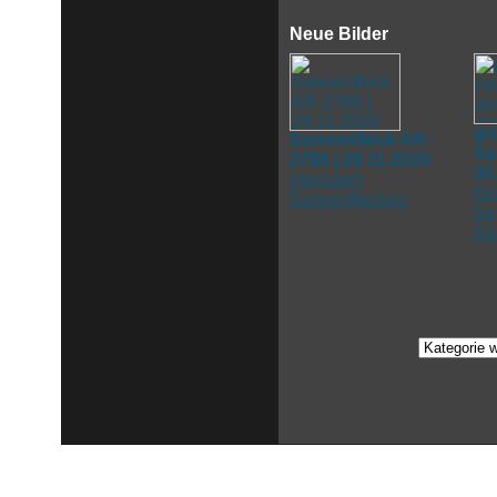
Neue Bilder
gr
Sonnenfleck AR-
Sa
2786 | 29.11.2020
30
(
michael
)
Gr
Sonnenflecken
Se
Sa