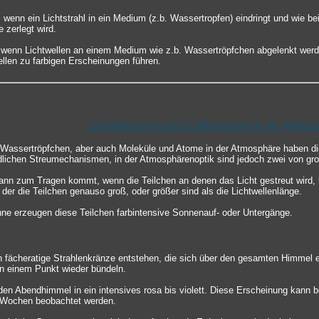
 wenn ein Lichtstrahl in ein Medium (z.b. Wassertropfen) eindringt und wie be
 zerlegt wird.
 wenn Lichtwellen an einem Medium wie z.b. Wassertröpfchen abgelenkt werd
llen zu farbigen Erscheinungen führen.
Lichtstreuung und Lichtbeugung in der Atmos
e Wassertröpfchen, aber auch Moleküle und Atome in der Atmosphäre haben die
edlichen Streumechanismen, in der Atmosphärenoptik sind jedoch zwei von gr
ann zum Tragen kommt, wenn die Teilchen an denen das Licht gestreut wird, k
 der die Teilchen genauso groß, oder größer sind als die Lichtwellenlänge.
nne erzeugen diese Teilchen farbintensive Sonnenauf- oder Untergänge.
 fächeratige Strahlenkränze entstehen, die sich über den gesamten Himmel
 einem Punkt wieder bündeln.
den Abendhimmel in ein intensives rosa bis violett. Diese Erscheinung kann 
 Wochen beobachtet werden.