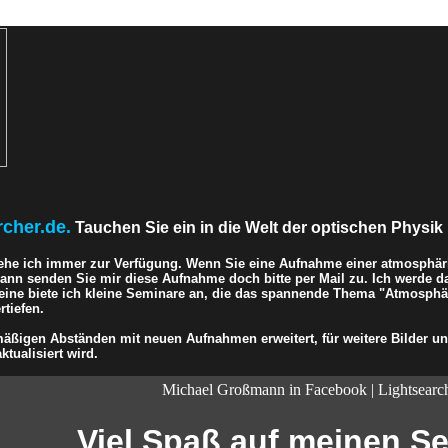
rcher.de.
Tauchen Sie ein in die Welt der optischen Physik 
ehe ich immer zur Verfügung. Wenn Sie eine Aufnahme einer atmosphär
 dann senden Sie mir diese Aufnahme doch bitte per Mail zu. Ich werde d
eine biete ich kleine Seminare an, die das spannende Thema "Atmosphär
tiefen.
ßigen Abständen mit neuen Aufnahmen erweitert, für weitere Bilder und
ktualisiert wird.
Michael Großmann in Facebook | Lightsearc
Viel Spaß auf meinen Sei