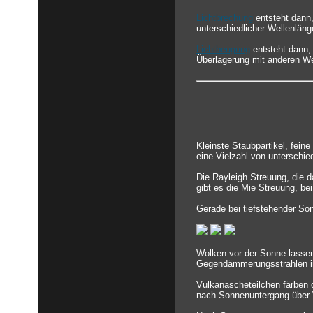
Lichtbrechung
entsteht dann,
unterschiedlicher Wellenlänge
Lichtbeugung
entsteht dann,
Überlagerung mit anderen We
Kleinste Staubpartikel, fein
eine Vielzahl von unterschi
Die Rayleigh Streuung, die d
gibt es die Mie Streuung, bei
Gerade bei tiefstehender So
Wolken vor der Sonne lassen
Gegendämmerungsstrahlen in
Vulkanascheteilchen färben 
nach Sonnenuntergang über