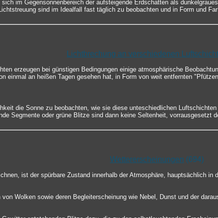
 sich im Gegensonnenbereich der aufsteigende Erdschatten als dunkelgraue
chtstreuung sind im Idealfall fast täglich zu beobachten und in Form und Fa
Lichtbrechung an verschiedenen Luftschich
chten erzeugen bei günstigen Bedingungen einige atmosphärische Beobachtun
chon einmal an heißen Tagen gesehen hat, in Form von weit entfernten "Pfützen
keit die Sonne zu beobachten, wie sie diese unteschiedlichen Luftschichten
e Segmente oder grüne Blitze sind dann keine Seltenheit, vorrausgesetzt der
Wettererscheinungen
(694)
chnen, ist der spürbare Zustand innerhalb der Atmosphäre, hauptsächlich in 
 von Wolken sowie deren Begleiterscheinung wie Nebel, Dunst und der darau