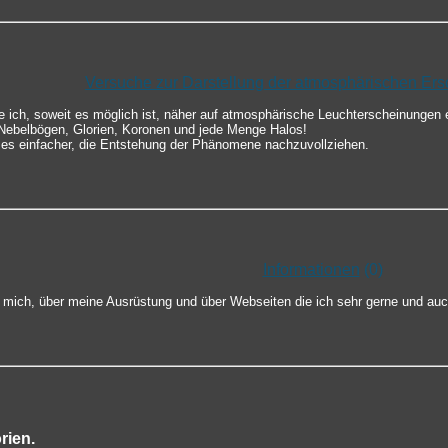
Versuche zur Darstellung der atmosphärischen Er
te ich, soweit es möglich ist, näher auf atmosphärische Leuchterscheinungen 
ebelbögen, Glorien, Koronen und jede Menge Halos!
 es einfacher, die Entstehung der Phänomene nachzuvollziehen.
Informationen
(0)
er mich, über meine Ausrüstung und über Webseiten die ich sehr gerne und au
rien.