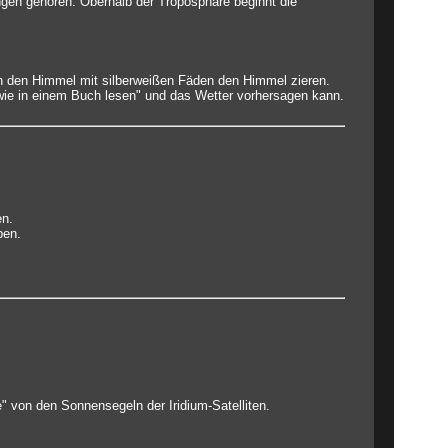
ngen gehören. Oberhalb der Troposphäre beginnt die
n den Himmel mit silberweißen Fäden den Himmel zieren.
wie in einem Buch lesen" und das Wetter vorhersagen kann.
en.
ben.
e" von den Sonnensegeln der Iridium-Satelliten.