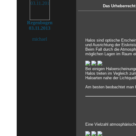
Das Urheberrecht 
Regenbogen
03.11.2013
michael
Halos sind optische Erschei
und Ausrichtung der Eiskrista
Beim Fall durch die Atmosphä
möglichen Lagen im Raum ei
Bei einigen Haloerscheinung
Halos treten im Vegleich zu
Haloarten nahe der Lichtquel
Am besten beobachtet man Ha
Eine Vielzahl atmosphärisch