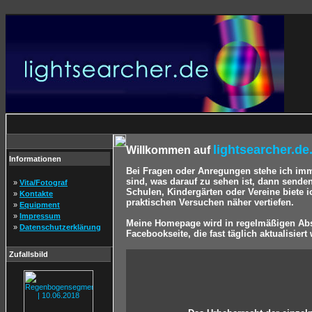
lightsearcher.de
Willkommen auf
Informationen
Bei Fragen oder Anregungen stehe ich im
sind, was darauf zu sehen ist, dann sende
»
Vita/Fotograf
Schulen, Kindergärten oder Vereine biete 
»
Kontakte
praktischen Versuchen näher vertiefen.
»
Equipment
»
Impressum
Meine Homepage wird in regelmäßigen Abst
»
Datenschutzerklärung
Facebookseite, die fast täglich aktualisiert 
Zufallsbild