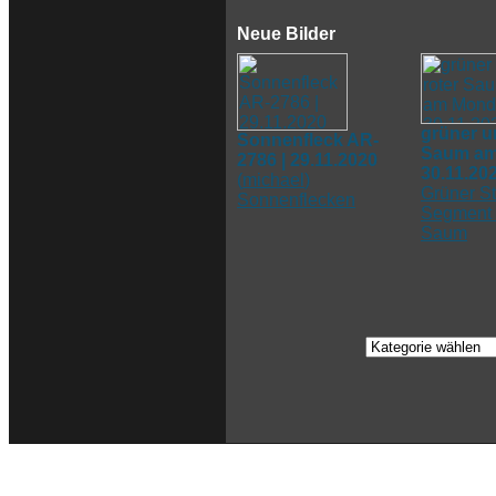
Neue Bilder
grüner u
Sonnenfleck AR-
Saum am
2786 | 29.11.2020
30.11.20
(
michael
)
Grüner St
Sonnenflecken
Segment 
Saum