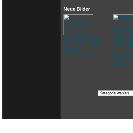
Neue Bilder
grüner u
Sonnenfleck AR-
Saum am
2786 | 29.11.2020
30.11.20
(
michael
)
Grüner St
Sonnenflecken
Segment 
Saum