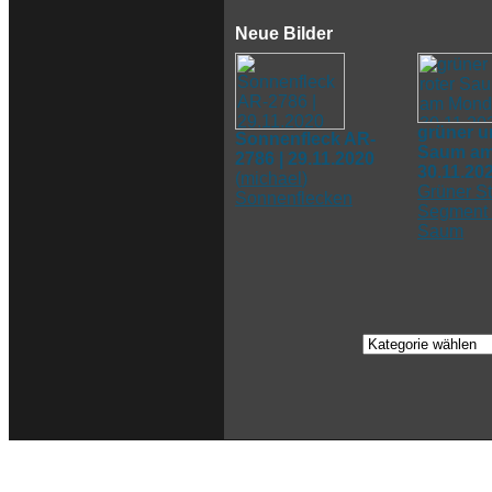
Neue Bilder
grüner u
Sonnenfleck AR-
Saum am
2786 | 29.11.2020
30.11.20
(
michael
)
Grüner St
Sonnenflecken
Segment 
Saum