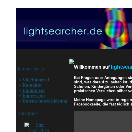
lightsea
Willkommen auf
Informationen
Bei Fragen oder Anregungen st
»
Vita/Fotograf
sind, was darauf zu sehen ist,
»
Kontakte
Schulen, Kindergärten oder Ver
»
Equipment
praktischen Versuchen näher ver
»
Impressum
Meine Homepage wird in regelmä
»
Datenschutzerklärung
Facebookseite, die fast täglich a
Zufallsbild