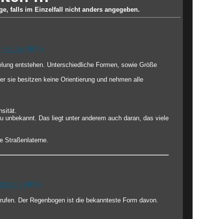
e, falls im Einzelfall nicht anders angegeben.
| Halos
(606)
gelung entstehen. Unterschiedliche Formen, sowie Größe
r sie besitzen keine Orientierung und nehmen alle
sität.
u unbekannt. Das liegt unter anderem auch daran, das viele
e Straßenlaterne.
pfchen
(486)
erufen. Der Regenbogen ist die bekannteste Form davon.