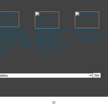
üner und roter
roter Strahl |
Abgasstrahl eines
um am Mond |
30.11.2020
(
michae
Helickopter am
.11.2020
(
michael
)
Roter Strahl
Sonnenrand |
üner Strahl, grünes
28.11.2020
(
michael
)
gment und grüner
Lichtbrechung am
um
Sonnenrand