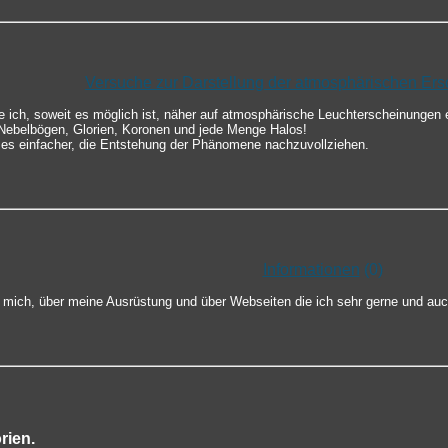
Versuche zur Darstellung der atmosphärischen Er
te ich, soweit es möglich ist, näher auf atmosphärische Leuchterscheinungen 
ebelbögen, Glorien, Koronen und jede Menge Halos!
 es einfacher, die Entstehung der Phänomene nachzuvollziehen.
Informationen
(0)
er mich, über meine Ausrüstung und über Webseiten die ich sehr gerne und au
rien.