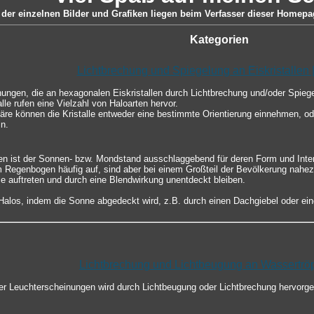
der einzelnen Bilder und Grafiken liegen beim Verfasser dieser Homepag
Kategorien
Lichtbrechung und Spiegelung an Eiskristallen 
nungen, die an hexagonalen Eiskristallen durch Lichtbrechung und/oder Spie
lle rufen eine Vielzahl von Haloarten hervor.
re können die Kristalle entweder eine bestimmte Orientierung einnehmen, ode
n.
en ist der Sonnen- bzw. Mondstand ausschlaggebend für deren Form und Inten
m Regenbogen häufig auf, sind aber bei einem Großteil der Bevölkerung nahez
le auftreten und durch eine Blendwirkung unentdeckt bleiben.
los, indem die Sonne abgedeckt wird, z.B. durch einen Dachgiebel oder ein
Lichtbrechung und Lichtbeugung an Wassertrö
er Leuchterscheinungen wird durch Lichtbeugung oder Lichtbrechung hervorg