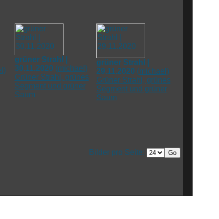
grüner Strahl |
grüner Strahl |
30.11.2020
(
michael
)
l
)
29.11.2020
(
michael
)
Grüner Strahl, grünes
Grüner Strahl, grünes
Segment und grüner
Segment und grüner
Saum
Saum
Bilder pro Seite: