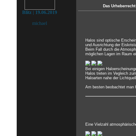
Das Urheberrecht 
Blitz | 19.06.2019
michael
Halos sind optische Erschei
und Ausrichtung der Eiskrista
Beim Fall durch die Atmosphä
möglichen Lagen im Raum ei
Bei einigen Haloerscheinung
Halos treten im Vegleich zu
Haloarten nahe der Lichtquel
Am besten beobachtet man Ha
Eine Vielzahl atmosphärisch