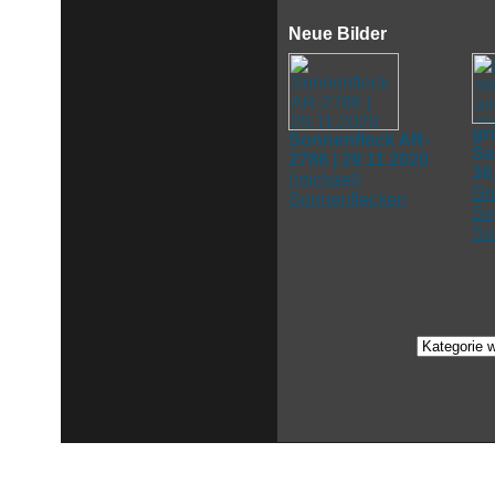
Neue Bilder
gr
Sonnenfleck AR-
Sa
2786 | 29.11.2020
30
(
michael
)
Gr
Sonnenflecken
Se
Sa