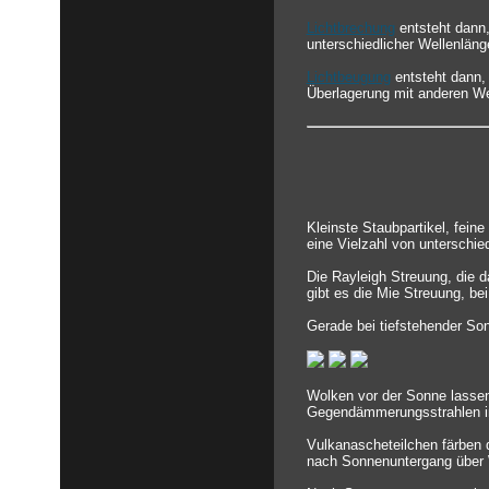
Lichtbrechung
entsteht dann,
unterschiedlicher Wellenlänge
Lichtbeugung
entsteht dann,
Überlagerung mit anderen We
Kleinste Staubpartikel, fein
eine Vielzahl von unterschi
Die Rayleigh Streuung, die d
gibt es die Mie Streuung, bei
Gerade bei tiefstehender So
Wolken vor der Sonne lassen
Gegendämmerungsstrahlen in
Vulkanascheteilchen färben 
nach Sonnenuntergang über