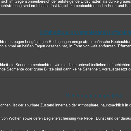
 sich im Gegensonnenbereich der aufsteigende Erdschatten als dunkelgraue
chtstreuung sind im Idealfall fast täglich zu beobachten und in Form und Fa
Lichtbrechung an verschiedenen Luftschich
chten erzeugen bei günstigen Bedingungen einige atmosphärische Beobachtun
chon einmal an heißen Tagen gesehen hat, in Form von weit entfernten "Pfützen
keit die Sonne zu beobachten, wie sie diese unteschiedlichen Luftschichten
e Segmente oder grüne Blitze sind dann keine Seltenheit, vorrausgesetzt der
Wettererscheinungen
(694)
chnen, ist der spürbare Zustand innerhalb der Atmosphäre, hauptsächlich in 
 von Wolken sowie deren Begleiterscheinung wie Nebel, Dunst und der darau