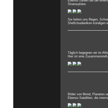
Ebenso zählen die bei einem
Stratosphäre.
Sie liefern uns Regen, Schn
Shelfcloudwolken kündigen e
Täglich begegnen wir im All
Hier ist eine Zusammenstell
Bilder von Mond, Planeten un
Ebenso Satelliten, die inter