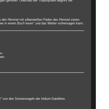
ngen gehören. Oberhalb der Troposphäre beginnt die
n den Himmel mit silberweißen Fäden den Himmel zieren.
wie in einem Buch lesen" und das Wetter vorhersagen kann.
en.
ben.
e" von den Sonnensegeln der Iridium-Satelliten.