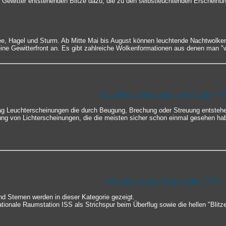
 Gewitter entstehenden Blitze dazu, die zu den selbstleuchtenden Erscheinu
ee, Hagel und Sturm. Ab Mitte Mai bis August können leuchtende Nachtwolke
ine Gewitterfront an. Es gibt zahlreiche Wolkenformationen aus denen man "
Leuchterscheinungen im Alltag
(44)
tag Leuchterscheinungen die durch Beugung, Brechung oder Streuung entsteh
ung von Lichterscheinungen, die die meisten sicher schon einmal gesehen ha
Astronomie und Raumfahrt
(182)
d Sternen werden in dieser Kategorie gezeigt.
nationale Raumstation ISS als Strichspur beim Überflug sowie die hellen "Blitz