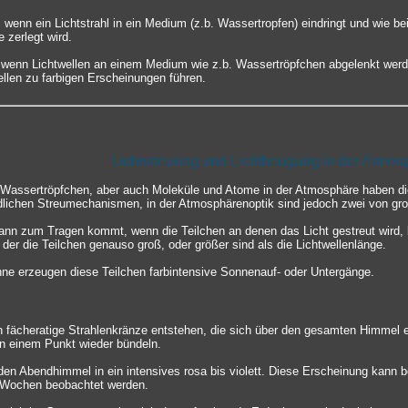
 wenn ein Lichtstrahl in ein Medium (z.b. Wassertropfen) eindringt und wie be
 zerlegt wird.
 wenn Lichtwellen an einem Medium wie z.b. Wassertröpfchen abgelenkt werd
llen zu farbigen Erscheinungen führen.
Lichtstreuung und Lichtbeugung in der Atmos
e Wassertröpfchen, aber auch Moleküle und Atome in der Atmosphäre haben die
edlichen Streumechanismen, in der Atmosphärenoptik sind jedoch zwei von gr
ann zum Tragen kommt, wenn die Teilchen an denen das Licht gestreut wird, k
 der die Teilchen genauso groß, oder größer sind als die Lichtwellenlänge.
nne erzeugen diese Teilchen farbintensive Sonnenauf- oder Untergänge.
 fächeratige Strahlenkränze entstehen, die sich über den gesamten Himmel
 einem Punkt wieder bündeln.
den Abendhimmel in ein intensives rosa bis violett. Diese Erscheinung kann 
 Wochen beobachtet werden.