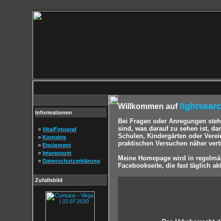
lightsear
Willkommen auf
Informationen
Bei Fragen oder Anregungen steh
sind, was darauf zu sehen ist, d
»
Vita/Fotograf
Schulen, Kindergärten oder Verei
»
Kontakte
praktischen Versuchen näher vert
»
Equipment
»
Impressum
Meine Homepage wird in regelmäßi
»
Datenschutzerklärung
Facebookseite, die fast täglich akt
Zufallsbild