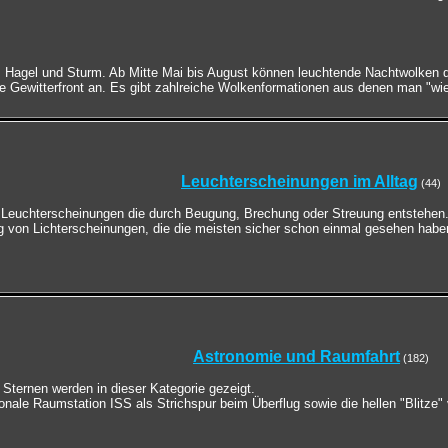
, Hagel und Sturm. Ab Mitte Mai bis August können leuchtende Nachtwolken 
e Gewitterfront an. Es gibt zahlreiche Wolkenformationen aus denen man "wi
Leuchterscheinungen im Alltag
(44)
g Leuchterscheinungen die durch Beugung, Brechung oder Streuung entstehen
g von Lichterscheinungen, die die meisten sicher schon einmal gesehen habe
Astronomie und Raumfahrt
(182)
Sternen werden in dieser Kategorie gezeigt.
tionale Raumstation ISS als Strichspur beim Überflug sowie die hellen "Blitze"