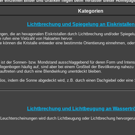
r einzelnen Bilder und Grafiken liegen beim Verfasser dieser Homepage,
Kategorien
Lichtbrechung und Spiegelung an Eiskristallen
ngen, die an hexagonalen Eiskristallen durch Lichtbrechung und/oder Spiege
e rufen eine Vielzahl von Haloarten hervor.
e können die Kristalle entweder eine bestimmte Orientierung einnehmen, oder
 ist der Sonnen- bzw. Mondstand ausschlaggebend für deren Form und Intensi
Regenbogen häufig auf, sind aber bei einem Großteil der Bevölkerung nahezu 
 auftreten und durch eine Blendwirkung unentdeckt bleiben.
s, indem die Sonne abgedeckt wird, z.B. durch einen Dachgiebel oder eine 
Lichtbrechung und Lichtbeugung an Wassertr
 Leuchterscheinungen wird durch Lichtbeugung oder Lichtbrechung hervorger