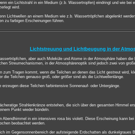
enn ein Lichtstrahl in ein Medium (z.b. Wassertropfen) eindringt und wie bei 
erlegt wird.
enn Lichtwellen an einem Medium wie z.b. Wassertröpfchen abgelenkt werden
en zu farbigen Erscheinungen führen.
Lichtstreuung und Lichtbeugung in der Atmo
Wassertröpfchen, aber auch Moleküle und Atome in der Atmosphäre haben die E
lichen Streumechanismen, in der Atmosphärenoptik sind jedoch zwei von groß
n zum Tragen kommt, wenn die Teilchen an denen das Licht gestreut wird, kle
er die Teilchen genauso groß, oder größer sind als die Lichtwellenlänge.
e erzeugen diese Teilchen farbintensive Sonnenauf- oder Untergänge.
fächeratige Strahlenkränze entstehen, die sich über den gesamten Himmel e
inem Punkt wieder bündeln.
n Abendhimmel in ein intensives rosa bis violett. Diese Erscheinung kann b
ochen beobachtet werden.
ich im Gegensonnenbereich der aufsteigende Erdschatten als dunkelgraues 