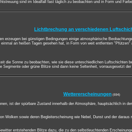
tstreuung sind im Idealfall fast täglich zu beobachten und in Form und Farb
Lichtbrechung an verschiedenen Luftschic
ten erzeugen bei günstigen Bedingungen einige atmosphärische Beobachtunge
on einmal an heißen Tagen gesehen hat, in Form von weit entfernten "Pfützen" 
it die Sonne zu beobachten, wie sie diese unteschiedlichen Luftschichten b
Segmente oder grüne Blitze sind dann keine Seltenheit, vorrausgesetzt der H
Wettererscheinungen
(694)
nen, ist der spürbare Zustand innerhalb der Atmosphäre, hauptsächlich in de
on Wolken sowie deren Begleiterscheinung wie Nebel, Dunst und der daraus 
ewitter entstehenden Blitze dazu, die zu den selbstleuchtenden Erscheinung