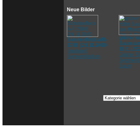
Neue Bilder
grüner u
Sonnenfleck AR-
Saum am
2786 | 29.11.2020
30.11.20
(
michael
)
Grüner St
Sonnenflecken
Segment 
Saum