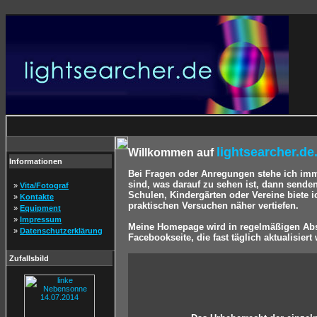
lightsearcher.de
Willkommen auf
Informationen
Bei Fragen oder Anregungen stehe ich im
sind, was darauf zu sehen ist, dann sende
»
Vita/Fotograf
Schulen, Kindergärten oder Vereine biete 
»
Kontakte
praktischen Versuchen näher vertiefen.
»
Equipment
»
Impressum
Meine Homepage wird in regelmäßigen Abst
»
Datenschutzerklärung
Facebookseite, die fast täglich aktualisiert 
Zufallsbild