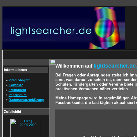
lightsearcher.de
Willkommen auf
Informationen
Bei Fragen oder Anregungen stehe ich im
sind, was darauf zu sehen ist, dann sende
»
Vita/Fotograf
Schulen, Kindergärten oder Vereine biete 
»
Kontakte
praktischen Versuchen näher vertiefen.
»
Equipment
»
Impressum
Meine Homepage wird in regelmäßigen Abst
»
Datenschutzerklärung
Facebookseite, die fast täglich aktualisiert 
Zufallsbild