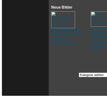
Neue Bilder
grüner u
Sonnenfleck AR-
Saum am
2786 | 29.11.2020
30.11.20
(
michael
)
Grüner St
Sonnenflecken
Segment 
Saum