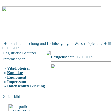
Home
/
Lichtbrechung und Lichtbeugung an Wassertröpfchen
/
Heil
03.05.2009
Registrierte Benutzer
Heiligenschein 03.05.2009
Informationen
»
Vita/Fotograf
»
Kontakte
»
Equipment
»
Impressum
»
Datenschutzerklärung
Zufallsbild