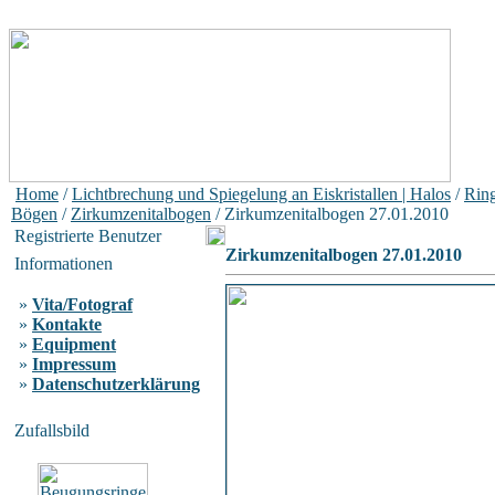
Home
/
Lichtbrechung und Spiegelung an Eiskristallen | Halos
/
Rin
Bögen
/
Zirkumzenitalbogen
/ Zirkumzenitalbogen 27.01.2010
Registrierte Benutzer
Zirkumzenitalbogen 27.01.2010
Informationen
»
Vita/Fotograf
»
Kontakte
»
Equipment
»
Impressum
»
Datenschutzerklärung
Zufallsbild