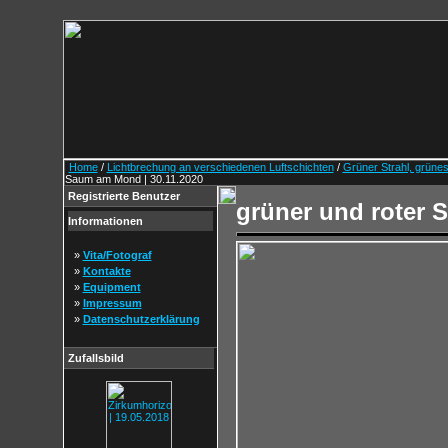
Home
/
Lichtbrechung an verschiedenen Luftschichten
/
Grüner Strahl, grün
Saum am Mond | 30.11.2020
Registrierte Benutzer
grüner und roter 
Informationen
»
Vita/Fotograf
»
Kontakte
»
Equipment
»
Impressum
»
Datenschutzerklärung
Zufallsbild