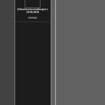
Zirkumhorizontalbogen |
19.05.2018
michael