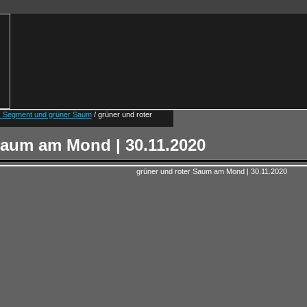
es Segment und grüner Saum
/ grüner und roter
Saum am Mond | 30.11.2020