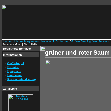
Home
/
Lichtbrechung an verschiedenen Luftschichten
/
Grüner Strahl, grünes Segment 
Saum am Mond | 30.11.2020
Registrierte Benutzer
grüner und roter Saum
Informationen
»
Vita/Fotograf
»
Kontakte
»
Equipment
»
Impressum
»
Datenschutzerklärung
Zufallsbild