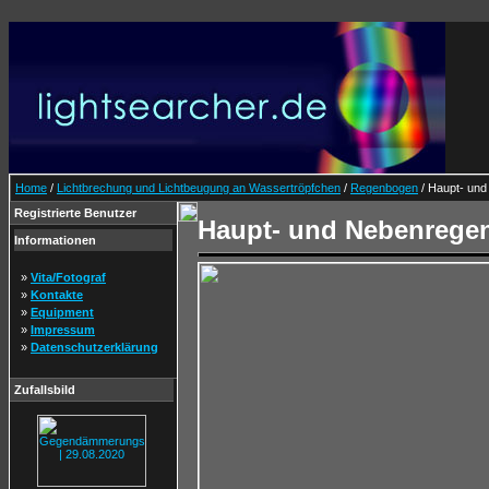
Home
/
Lichtbrechung und Lichtbeugung an Wassertröpfchen
/
Regenbogen
/ Haupt- und
Registrierte Benutzer
Haupt- und Nebenregen
Informationen
»
Vita/Fotograf
»
Kontakte
»
Equipment
»
Impressum
»
Datenschutzerklärung
Zufallsbild