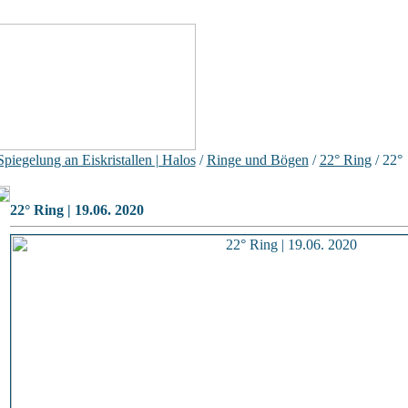
piegelung an Eiskristallen | Halos
/
Ringe und Bögen
/
22° Ring
/ 22°
22° Ring | 19.06. 2020