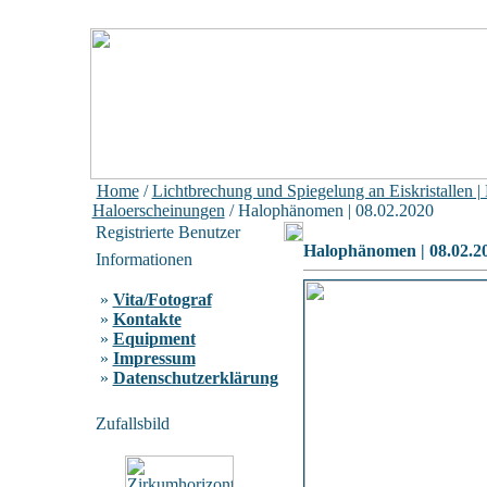
Home
/
Lichtbrechung und Spiegelung an Eiskristallen |
Haloerscheinungen
/ Halophänomen | 08.02.2020
Registrierte Benutzer
Halophänomen | 08.02.2
Informationen
»
Vita/Fotograf
»
Kontakte
»
Equipment
»
Impressum
»
Datenschutzerklärung
Zufallsbild