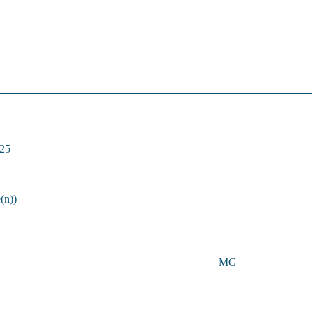
:25
(n))
MG