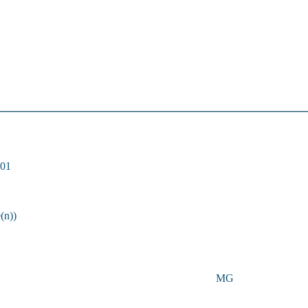
:01
(n))
MG