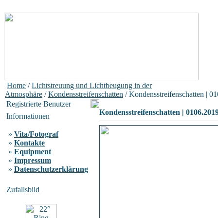
Home
/
Lichtstreuung und Lichtbeugung in der
Atmosphäre
/
Kondensstreifenschatten
/ Kondensstreifenschatten | 0
Registrierte Benutzer
Kondensstreifenschatten | 0106.201
Informationen
»
Vita/Fotograf
»
Kontakte
»
Equipment
»
Impressum
»
Datenschutzerklärung
Zufallsbild