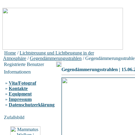
Home
/
Lichtstreuung und Lichtbeugung in der
Atmosphäre
/
Gegendämmerungsstrahlen
/ Gegendämmerungsstrahlen
Registrierte Benutzer
Gegendämmerungsstrahlen | 15.06.
Informationen
»
Vita/Fotograf
»
Kontakte
»
Equipment
»
Impressum
»
Datenschutzerklärung
Zufallsbild