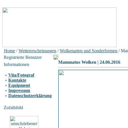
Home
/
Wettererscheinungen
/
Wolkenarten und Sonderformen
/ Mam
Registrierte Benutzer
Mammatus Wolken | 24.06.2016
Informationen
»
Vita/Fotograf
»
Kontakte
»
Equipment
»
Impressum
»
Datenschutzerklärung
Zufallsbild