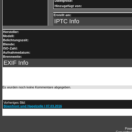
Dateigröße:
Hinzugefügt von:
Erstellt am:
IPTC Info
Hersteller:
Modell:
Belichtungszeit:
Blende:
ISO-Zahl:
Aufnahmedatum:
Brennweite:
EXIF Info
Es wurden noch keine Kommentare abgegeben.
Vorheriges Bild:
Böenfront und Hagelzelle | 07.03.2016
Pow