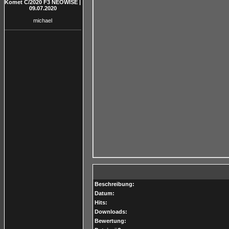
Komet C/2020 F3 NEOWISE |
09.07.2020
michael
Beschreibung:
Datum:
Hits:
Downloads:
Bewertung: