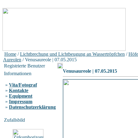
Home
/
Lichtbrechung und Lichtbeugung an Wassertröpfchen
/
Höfe
Aureolen
/ Venusaureole | 07.05.2015
Registrierte Benutzer
Venusaureole | 07.05.2015
Informationen
»
Vita/Fotograf
»
Kontakte
»
Equipment
»
Impressum
»
Datenschutzerklärung
Zufallsbild