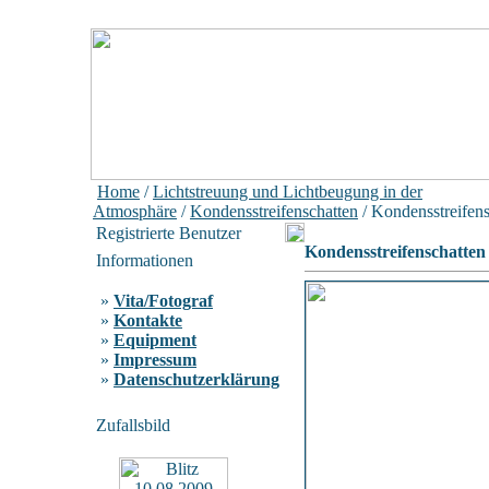
Home
/
Lichtstreuung und Lichtbeugung in der
Atmosphäre
/
Kondensstreifenschatten
/ Kondensstreifen
Registrierte Benutzer
Kondensstreifenschatten
Informationen
»
Vita/Fotograf
»
Kontakte
»
Equipment
»
Impressum
»
Datenschutzerklärung
Zufallsbild