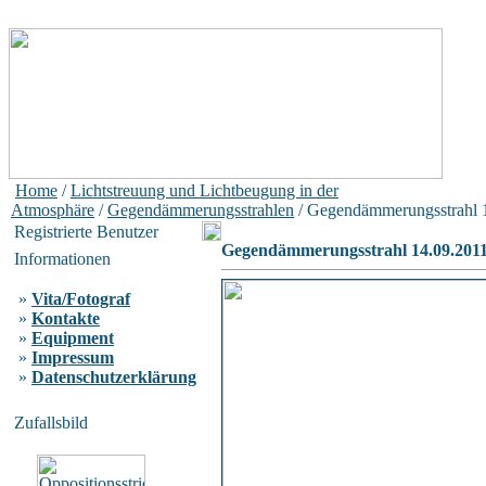
Home
/
Lichtstreuung und Lichtbeugung in der
Atmosphäre
/
Gegendämmerungsstrahlen
/ Gegendämmerungsstrahl 
Registrierte Benutzer
Gegendämmerungsstrahl 14.09.201
Informationen
»
Vita/Fotograf
»
Kontakte
»
Equipment
»
Impressum
»
Datenschutzerklärung
Zufallsbild