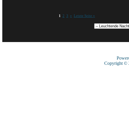
1
2
3
»
Letzte Seite »
Power
Copyright ©