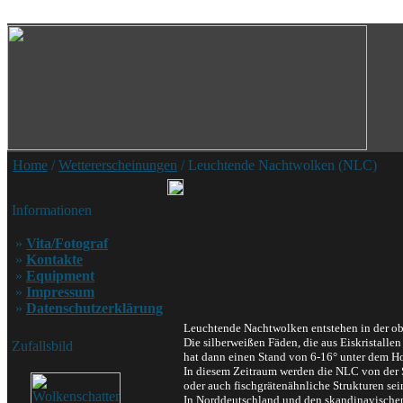
Home
/
Wettererscheinungen
/ Leuchtende Nachtwolken (NLC)
Informationen
»
Vita/Fotograf
»
Kontakte
»
Equipment
»
Impressum
»
Datenschutzerklärung
Leuchtende Nachtwolken entstehen in der ob
Die silberweißen Fäden, die aus Eiskristal
Zufallsbild
hat dann einen Stand von 6-16° unter dem Ho
In diesem Zeitraum werden die NLC von der S
oder auch fischgrätenähnliche Strukturen sei
In Norddeutschland und den skandinavischen