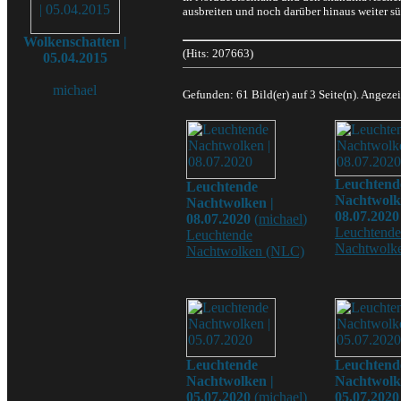
ausbreiten und noch darüber hinaus weiter sü
Wolkenschatten |
(Hits: 207663)
05.04.2015
michael
Gefunden: 61 Bild(er) auf 3 Seite(n). Angezei
Leuchtend
Leuchtende
Nachtwolk
Nachtwolken |
08.07.2020
08.07.2020
(
michael
)
Leuchtende
Leuchtende
Nachtwolk
Nachtwolken (NLC)
Leuchtende
Leuchtend
Nachtwolken |
Nachtwolk
05.07.2020
(
michael
)
05.07.2020