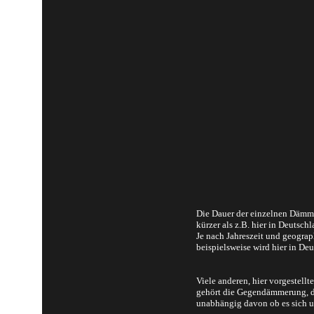
Die Dauer der einzelnen Dämme
kürzer als z.B. hier in Deutschl
Je nach Jahreszeit und geogr
beispielsweise wird hier in De
Viele anderen, hier vorgeste
gehört die Gegendämmerung, de
unabhängig davon ob es sich u