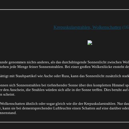
Krepuskularstrahlen, Wolkenschatten
(16
unde genommen nichts anderes, als das durchdringende Sonnenlicht zwischen Wolke
ehen jede Menge feiner Sonnenstrahlen. Bei einer großen Wolkenlücke ensteht dem
sättigt mit Staubpartikel wie Asche oder Russ, kann das Sonnenlicht zusätzlich sta
nen sich Sonnenstrahlen bei tiefstehender Sonne über den kompletten Himmel span
 den Anschein, die Strahlen würden sich alle in der Sonne treffen. Dies beruht auf
n scheint.
 Wolkenschatten ähnlich oder sogar gleich wie die der Krepuskularstrahlen. Nur d
, kann sie bei dementsprechender Luftfeuchte einen Schatten auf eine darüber oder
onnenstand.