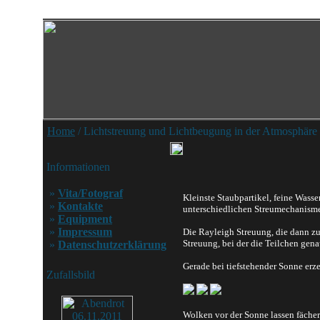
Home
/ Lichtstreuung und Lichtbeugung in der Atmosphäre
Informationen
»
Vita/Fotograf
Kleinste Staubpartikel, feine Wass
»
Kontakte
unterschiedlichen Streumechanisme
»
Equipment
»
Impressum
Die Rayleigh Streuung, die dann zu
Streuung, bei der die Teilchen gena
»
Datenschutzerklärung
Gerade bei tiefstehender Sonne erz
Zufallsbild
Wolken vor der Sonne lassen fäche