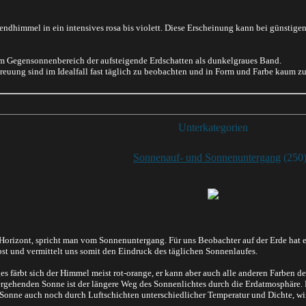
endhimmel in ein intensives rosa bis violett. Diese Erscheinung kann bei günst
m Gegensonnenbereich der aufsteigende Erdschatten als dunkelgraues Band.
euung sind im Idealfall fast täglich zu beobachten und in Form und Farbe kaum zu 
Unterkategorien
Sonnenauf- und Sonnenuntergang
(250
Horizont, spricht man vom Sonnenuntergang. Für uns Beobachter auf der Erde hat es
lbst und vermittelt uns somit den Eindruck des täglichen Sonnenlaufes.
färbt sich der Himmel meist rot-orange, er kann aber auch alle anderen Farben de
gehenden Sonne ist der längere Weg des Sonnenlichtes durch die Erdatmosphäre. Hie
Sonne auch noch durch Luftschichten unterschiedlicher Temperatur und Dichte, wirk