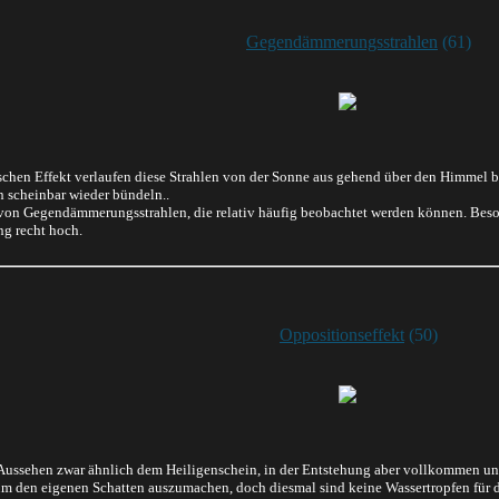
Gegendämmerungsstrahlen
(61)
schen Effekt verlaufen diese Strahlen von der Sonne aus gehend über den Himmel 
n scheinbar wieder bündeln..
 von Gegendämmerungsstrahlen, die relativ häufig beobachtet werden können. Bes
g recht hoch.
Oppositionseffekt
(50)
 Aussehen zwar ähnlich dem Heiligenschein, in der Entstehung aber vollkommen unt
um den eigenen Schatten auszumachen, doch diesmal sind keine Wassertropfen für d