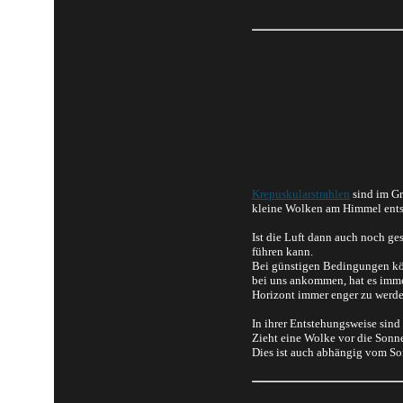
Krepuskularstrahlen
sind im Gr
kleine Wolken am Himmel entst
Ist die Luft dann auch noch ge
führen kann.
Bei günstigen Bedingungen kön
bei uns ankommen, hat es immer
Horizont immer enger zu werde
In ihrer Entstehungsweise sind
Zieht eine Wolke vor die Sonne
Dies ist auch abhängig vom S