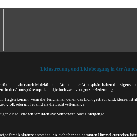
Lichtstreuung und Lichtbeugung in der Atmo
ertröpfchen, aber auch Moleküle und Atome in der Atmosphäre haben die Eigenschaft,
n, in der Atmosphärenoptik sind jedoch zwei von großer Bedeutung.
m Tragen kommt, wenn die Teilchen an denen das Licht gestreut wird, kleiner ist a
uso groß, oder größer sind als die Lichtwellenlänge.
eugen diese Teilchen farbintensive Sonnenauf- oder Untergänge.
ratige Strahlenkränze entstehen, die sich über den gesamten Himmel erstrecken 