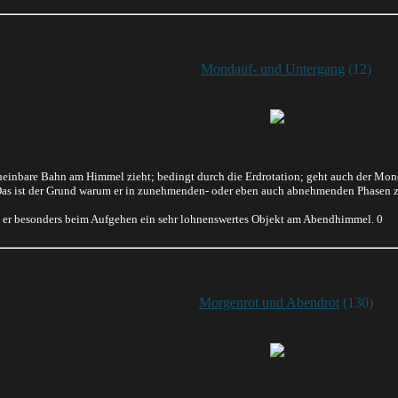
Mondauf- und Untergang
(12)
einbare Bahn am Himmel zieht; bedingt durch die Erdrotation; geht auch der Mond 
Das ist der Grund warum er in zunehmenden- oder eben auch abnehmenden Phasen zu
t er besonders beim Aufgehen ein sehr lohnenswertes Objekt am Abendhimmel. 0
Morgenrot und Abendrot
(130)