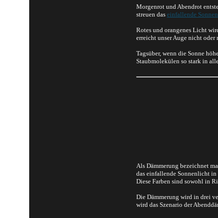
Morgenrot und Abendrot entste
streuen das
einfallende Sonnen
Rotes und orangenes Licht wird
erreicht unser Auge nicht oder 
Tagsüber, wenn die Sonne höhe
Staubmolekülen so stark in all
Als Dämmerung bezeichnet man 
das einfallende Sonnenlicht in
Diese Farben sind sowohl in 
Die Dämmerung wird in drei ve
wird das Szenario der Abenddä