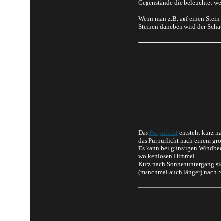
Gegenstände die beleuchtet w
Wenn man z.B. auf einen Stein
Steinen daneben wird der Schat
Das
Purpulicht
entsteht kurz n
das Purpurlicht nach einem gr
Es kann bei günstigen Windbed
wolkenlosen Himmel.
Kurz nach Sonnenuntergang sieh
(manchmal auch länger) nach S