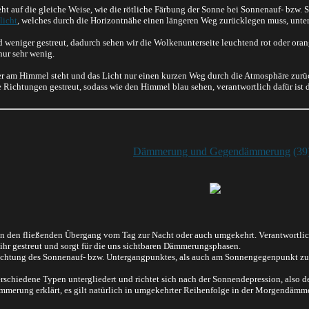
ht auf die gleiche Weise, wie die rötliche Färbung der Sonne bei Sonnenauf- bzw.
licht
, welches durch die Horizontnähe einen längeren Weg zurücklegen muss, unters
 weniger gestreut, dadurch sehen wir die Wolkenunterseite leuchtend rot oder oran
nur sehr wenig.
r am Himmel steht und das Licht nur einen kurzen Weg durch die Atmosphäre zurüc
e Richtungen gestreut, sodass wie den Himmel blau sehen, verantwortlich dafür ist 
Dämmerung und Gegendämmerung
(39
den fließenden Übergang vom Tag zur Nacht oder auch umgekehrt. Verantwortlich 
 ihr gestreut und sorgt für die uns sichtbaren Dämmerungsphasen.
Richtung des Sonnenauf- bzw. Untergangpunktes, als auch am Sonnengegenpunkt zu
rschiedene Typen untergliedert und richtet sich nach der Sonnendepression, also 
mmerung erklärt, es gilt natürlich in umgekehrter Reihenfolge in der Morgendämm