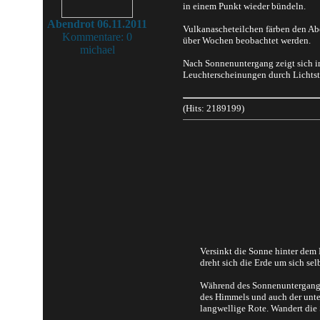
in einem Punkt wieder bündeln.
Abendrot 06.11.2011
Vulkanascheteilchen färben den Ab
Kommentare: 0
über Wochen beobachtet werden.
michael
Nach Sonnenuntergang zeigt sich i
Leuchterscheinungen durch Lichtstr
(Hits: 2189199)
Versinkt die Sonne hinter dem 
dreht sich die Erde um sich se
Während des Sonnenunterganges 
des Himmels und auch der unter
langwellige Rote. Wandert die 