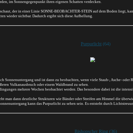
erden, im Sonnengegenpunkt ihren eigenen Schatten verdecken.
 schaut, der in einer Linie SONNE-BEOBACHTER-STEIN auf dem Boden liegt, kann m
ten wieder sichtbar. Dadurch ergibt sich diese Aufhellung.
Purpurlicht
(64)
ach Sonnenuntergang und ist dann zu beobachten, wenn viele Staub-, Asche- oder R
ößeren Vulkanausbruch oder einem Waldbrand zu sehen.
ingungen mehrere Wochen beobachtet werden. Das besondere dabei ist die intens
t man dann deutliche Strukturen wie Bänder oder Streifen am Himmel die überwiege
onnenuntergang kann das Purpurlicht zu sehen sein. Es entsteht durch Lichtstreuu
Bishopscher Ring
(36)