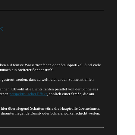
3)
n auf feinste Wassertröpfchen oder Staubpartikel. Sind viele
nach ein breiterer Sonnenstrahl.
rk gestreut werden, dass zu weit reichenden Sonnenstrahlen
nen. Obwohl alle Lichtstrahlen parallel von der Sonne aus
 einen
perspektivischer Effekt
, ähnlich einer Straße, die am
as hier überwiegend Schattenwürfe die Hauptrolle übernehmen.
 darunter liegende Dunst- oder Schleierwolkenschicht werfen.