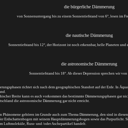
die bürgerliche Dämmerung
von Sonnenuntergang bis zu einem Sonnentiefstand von 6°, lesen im Fre
die nautische Dämmerung
Sonnentiefstand bis 12°, der Horizont ist noch erkennbar, helle Planeten und e
die astronomische Dämmerung
Sonnentiefstand bis 18°. Ab dieser Depression sprechen wir von t
rungsphasen richtet sich nach dem geographischen Standort auf der Erde. In Äq
and.
aphischer Breite kann es auch vorkommen das bestimmte Dämmerungsphasen gar ni
utschland die astronomische Dämmerung gar nicht erreicht.
llten Phänomene gehören im Grunde auch zum Thema Dämmerung, den sind in diese
r Erdschattenbogen mit seinem Hauptdämmerungsbogen sowie das Purpurlicht. Sie 
m Luftmoleküle, Russ- und /oder Aschepartikel handelt.