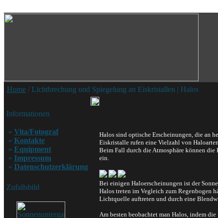
Home
/ Lichtbrechung und Spiegelung an Eiskristallen | Halos
Informationen
»
Vita/Fotograf
Halos sind optische Erscheinungen, die an h
»
Kontakte
Eiskristalle rufen eine Vielzahl von Haloarten
»
Equipment
Beim Fall durch die Atmosphäre können die 
»
Impressum
ein.
»
Datenschutzerklärung
Bei einigen Haloerscheinungen ist der Sonne
Zufallsbild
Halos treten im Vegleich zum Regenbogen häu
Lichtquelle auftreten und durch eine Blendw
Am besten beobachtet man Halos, indem die S