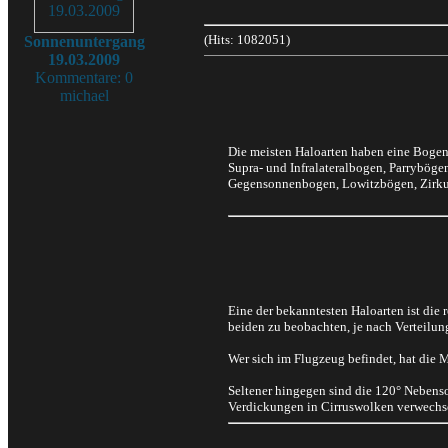
(Hits: 1082051)
Sonnenuntergang
19.03.2009
Kommentare: 0
michael
Die meisten Haloarten haben eine Boge
Supra- und Infralateralbogen, Parrybög
Gegensonnenbogen, Lowitzbögen, Zirku
Eine der bekanntesten Haloarten ist die 
beiden zu beobachten, je nach Verteilun
Wer sich im Flugzeug befindet, hat die 
Seltener hingegen sind die 120° Nebenso
Verdickungen in Cirruswolken verwechse