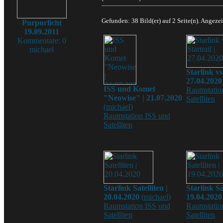
Gefunden: 38 Bild(er) auf 2 Seite(n). Angezei
Purpurlicht
19.09.2011
Kommentare: 0
michael
Starlink vs.
27.04.2020
ISS und Komet
Raumstatio
"Neowise" | 21.07.2020
Satelliten
(
michael
)
Raumstation ISS und
Satelliten
Starlink Satelliten |
Starlink Sat
20.04.2020
(
michael
)
19.04.2020
Raumstation ISS und
Raumstatio
Satelliten
Satelliten