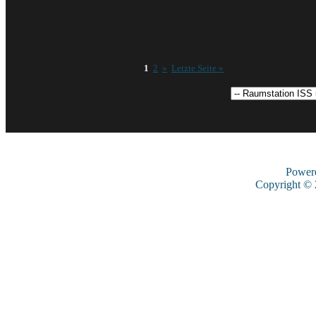
1
2
»
Letzte Seite »
Power
Copyright ©