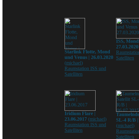
ISS, Mond
27.03.2020
Starlink Flotte, Mond
Raumstatio
und Venus | 26.03.2020
Satelliten
(
michael
)
Raumstation ISS und
Satelliten
Iridium Flare |
Taumelnder
23.06.2017
(
michael
)
SL-4 R/B |
Raumstation ISS und
(
michael
)
Satelliten
Raumstatio
Satelliten