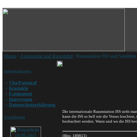
Home
/
Astronomie und Raumfahrt
/ Raumstation ISS und Satelliten
Informationen
»
Vita/Fotograf
»
Kontakte
»
Equipment
»
Impressum
»
Datenschutzerklärung
Die internationale Raumstation ISS sieht ma
kann die ISS so hell wie die Venus leuchten
Zufallsbild
beobachtet werden. Wann und wo die ISS beo
(Hits: 189815)