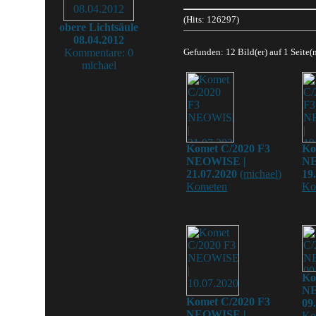
(Hits: 126297)
obere Lichtsäule
08.04.2012
Kommentare: 0
Gefunden: 12 Bild(er) auf 1 Seite(n
michael
Komet C/2020 F3
Ko
NEOWISE |
NE
21.07.2020
(
michael
)
19
Kometen
Ko
Ko
NE
Komet C/2020 F3
09
NEOWISE |
Ko