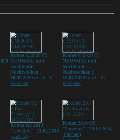
Komet C/2020 F3
Komet C/2020 F3
2020
NEOWISE und
NEOWISE und
leuchtende
leuchtende
Nachtwolken |
Nachtwolken |
10.07.2020
(
michael
)
10.07.2020
(
michael
)
Kometen
Kometen
|
Komet 2014 Q2
Komet Q2 2014
)
"Lovejoy" | 29.12.2014
"Lovejoy" | 11.02.2015
(
michael
)
(
michael
)
Kometen