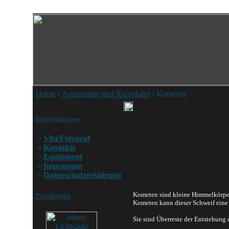
Home
/
Astronomie und Raumfahrt
/ Kometen
Informationen
»
Vita/Fotograf
»
Kontakte
»
Equipment
»
Impressum
»
Datenschutzerklärung
Kometen sind kleine Himmelkörper
Zufallsbild
Kometen kann dieser Schweif eine
Sie sind Überreste der Entstehung 