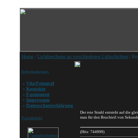
Home
/
Lichtbrechung an verschiedenen Luftschichten
/ Rot
Informationen
»
Vita/Fotograf
»
Kontakte
»
Equipment
»
Impressum
»
Datenschutzerklärung
Der rote Strahl entsteht auf die gl
man für den Bruchteil von Sekunde
Zufallsbild
(Hits: 744999)