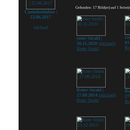
Gefunden: 17 Bild(er) auf 1 Seite(n
Cumulonimbus |
22.06.2017
michael
ro
roter Strahl |
01
30.11.2020
(
michael
)
Ro
Roter Strahl
Roter Strahl |
Ro
27.09.2014
(
michael
)
27
Roter Strahl
Ro