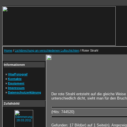
Home
/
Lichtbrechung an verschiedenen Luftschichten
/ Roter Strahl
Informationen
»
Vita/Fotograf
»
Kontakte
»
Equipment
»
Impressum
»
Datenschutzerklärung
Der rote Strahl entsteht auf die gleiche Weise
unterschiedlich dicht, sieht man für den Bru
Zufallsbild
(Hits: 744520)
Gefunden: 17 Bild(er) auf 1 Seite(n). Angezeigt