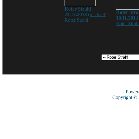
Roter Strahl
Roter Stra
23.12.2013
(
michael
)
18.11.2013
Roter Strahl
Roter Strah
Power
Copyright ©