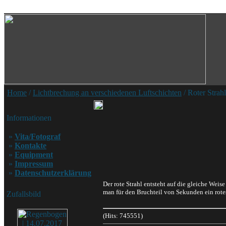
Home
/
Lichtbrechung an verschiedenen Luftschichten
/ Roter Strahl
Informationen
»
Vita/Fotograf
»
Kontakte
»
Equipment
»
Impressum
»
Datenschutzerklärung
Der rote Strahl entsteht auf die gleiche Weis
man für den Bruchteil von Sekunden ein rote
Zufallsbild
(Hits: 745551)