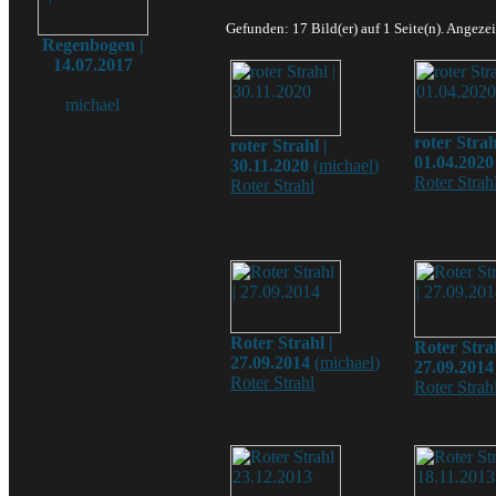
Gefunden: 17 Bild(er) auf 1 Seite(n). Angezei
Regenbogen |
14.07.2017
michael
roter Strah
roter Strahl |
01.04.2020
30.11.2020
(
michael
)
Roter Strah
Roter Strahl
Roter Strahl |
Roter Strah
27.09.2014
(
michael
)
27.09.2014
Roter Strahl
Roter Strah