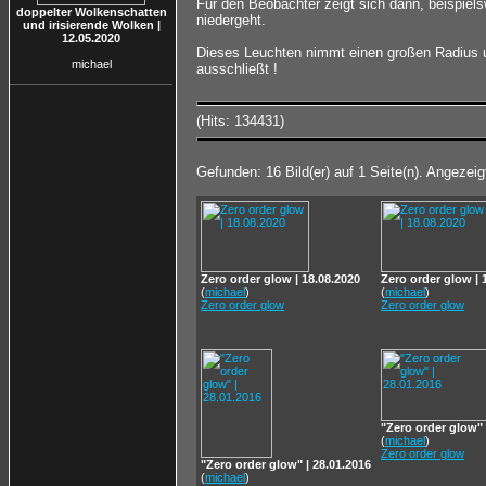
Für den Beobachter zeigt sich dann, beispiel
doppelter Wolkenschatten
niedergeht.
und irisierende Wolken |
12.05.2020
Dieses Leuchten nimmt einen großen Radius um
michael
ausschließt !
(Hits: 134431)
Gefunden: 16 Bild(er) auf 1 Seite(n). Angezeigt
Zero order glow | 18.08.2020
Zero order glow | 
(
michael
)
(
michael
)
Zero order glow
Zero order glow
"Zero order glow" 
(
michael
)
Zero order glow
"Zero order glow" | 28.01.2016
(
michael
)