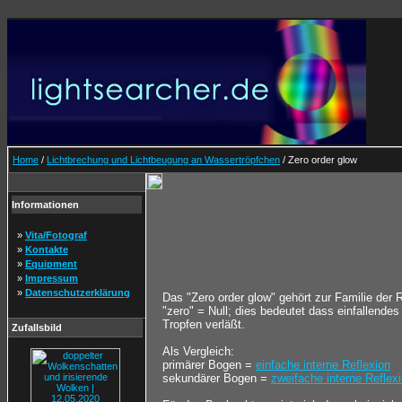
Home
/
Lichtbrechung und Lichtbeugung an Wassertröpfchen
/ Zero order glow
Informationen
»
Vita/Fotograf
»
Kontakte
»
Equipment
»
Impressum
»
Datenschutzerklärung
Das "Zero order glow" gehört zur Familie der
"zero" = Null; dies bedeutet dass einfallende
Tropfen verläßt.
Zufallsbild
Als Vergleich:
primärer Bogen =
einfache interne Reflexion
sekundärer Bogen =
zweifache interne Reflex