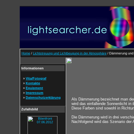
Home
/
Lichtstreuung und Lichtbeugung in der Atmosphäre
/ Dämmerung und
Informationen
»
Vita/Fotograf
»
Kontakte
»
Equipment
»
Impressum
»
Datenschutzerklärung
Als Dämmerung bezeichnet man den 
wird das einfallende Sonnenlicht in
Diese Farben sind sowohl in Richt
Zufallsbild
Die Dämmerung wird in drei verschi
Nachfolgend wird das Szenario der 