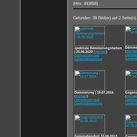
(Hits: 493858)
Gefunden: 39 Bild(er) auf 2 Seite(n).
Dämmer
spektrale Dämmerungsfarben
(
michae
| 25.06.2020
(
michael
)
Dämmer
Dämmerung und
Gegend
Gegendämmerung
Dämmerung | 19.07.2016
Gegena
(
michael
)
(
michae
Dämmerung und
Dämmer
Gegendämmerung
Gegend
Gegenabendrot 10.06.2013
Gegend