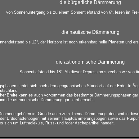
die bürgerliche Dämmerung
von Sonnenuntergang bis zu einem Sonnentiefstand von 6°, lesen im Freie
die nautische Dämmerung
nnentiefstand bis 12°, der Horizont ist noch erkennbar, helle Planeten und ers
die astronomische Dämmerung
Sonnentiefstand bis 18°. Ab dieser Depression sprechen wir von ti
sphasen richtet sich nach dem geographischen Standort auf der Erde. In Ä
eutschland.
scher Breite kann es auch vorkommen das bestimmte Dämmerungsphasen gar 
land die astronomische Dämmerung gar nicht erreicht.
 Phänomene gehören im Grunde auch zum Thema Dämmerung, den sind in dies
er Erdschattenbogen mit seinem Hauptdämmerungsbogen sowie das Purpurlicht
 sich um Luftmoleküle, Russ- und /oder Aschepartikel handelt.