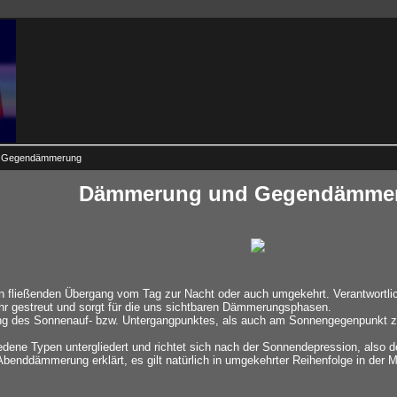
 Gegendämmerung
Dämmerung und Gegendämme
fließenden Übergang vom Tag zur Nacht oder auch umgekehrt. Verantwortlich
 ihr gestreut und sorgt für die uns sichtbaren Dämmerungsphasen.
ung des Sonnenauf- bzw. Untergangpunktes, als auch am Sonnengegenpunkt 
edene Typen untergliedert und richtet sich nach der Sonnendepression, also 
Abenddämmerung erklärt, es gilt natürlich in umgekehrter Reihenfolge in de