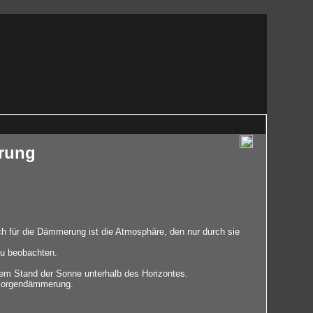
rung
 für die Dämmerung ist die Atmosphäre, den nur durch sie
zu beobachten.
dem Stand der Sonne unterhalb des Horizontes.
r Morgendämmerung.