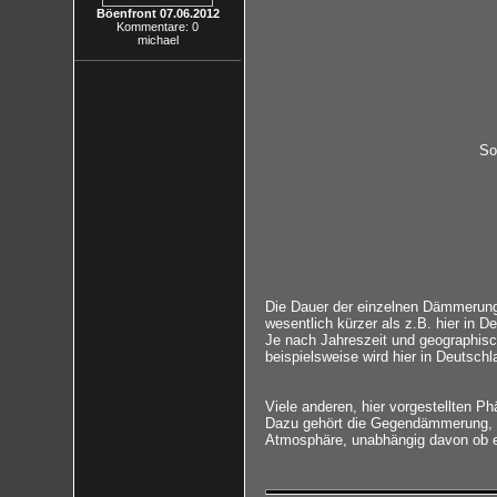
Böenfront 07.06.2012
Kommentare: 0
michael
So
Die Dauer der einzelnen Dämmerung
wesentlich kürzer als z.B. hier in D
Je nach Jahreszeit und geographi
beispielsweise wird hier in Deutsch
Viele anderen, hier vorgestellten
Dazu gehört die Gegendämmerung, d
Atmosphäre, unabhängig davon ob es