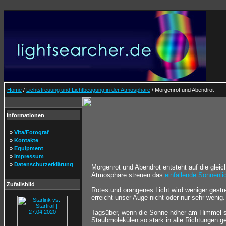
Home
/
Lichtstreuung und Lichtbeugung in der Atmosphäre
/ Morgenrot und Abendrot
Informationen
»
Vita/Fotograf
»
Kontakte
»
Equipment
»
Impressum
»
Datenschutzerklärung
Morgenrot und Abendrot entsteht auf die glei
Atmosphäre streuen das
einfallende Sonnenli
Zufallsbild
Rotes und orangenes Licht wird weniger gestre
erreicht unser Auge nicht oder nur sehr wenig.
Tagsüber, wenn die Sonne höher am Himmel st
Staubmolekülen so stark in alle Richtungen ge