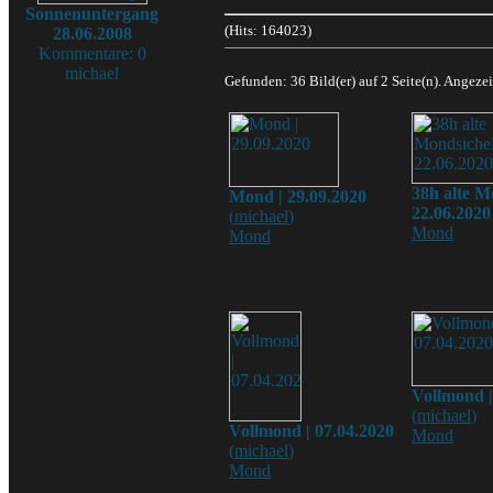
Sonnenuntergang
(Hits: 164023)
28.06.2008
Kommentare: 0
michael
Gefunden: 36 Bild(er) auf 2 Seite(n). Angezei
38h alte M
Mond | 29.09.2020
22.06.2020
(
michael
)
Mond
Mond
Vollmond |
(
michael
)
Vollmond | 07.04.2020
Mond
(
michael
)
Mond