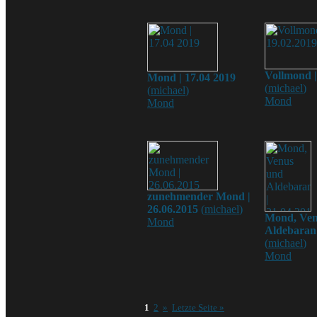
Vollmond |
Mond | 17.04 2019
(
michael
)
(
michael
)
Mond
Mond
zunehmender Mond |
26.06.2015
(
michael
)
Mond, Ven
Mond
Aldebaran 
(
michael
)
Mond
1
2
»
Letzte Seite »