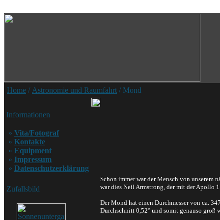
Home
/
Astronomie und Raumfahrt
/ Mond
Informationen
»
Vita/Fotograf
»
Kontakte
»
Equipment
»
Impressum
»
Datenschutzerklärung
Schon immer war der Mensch von unserem näch
war dies Neil Armstrong, der mit der Apollo 
Zufallsbild
Der Mond hat einen Durchmesser von ca. 347
Durchschnitt 0,52° und somit genauso groß w