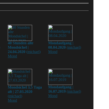
40 Stunden alte
Mondaufgang |
)
Mondsichel |
08.04.2020
(
michael
)
24.04.2020
(
michael
)
Mond
Mond
Mondaufgang |
Mondsichel 3,5 Taga
16.07.2019
(
michael
)
alt | 27.03.2020
Mond
(
michael
)
Mond