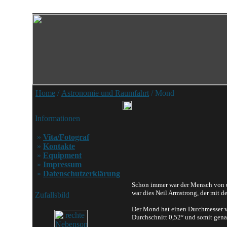
Home
/
Astronomie und Raumfahrt
/ Mond
Informationen
»
Vita/Fotograf
»
Kontakte
»
Equipment
»
Impressum
»
Datenschutzerklärung
Schon immer war der Mensch von un
war dies Neil Armstrong, der mit 
Zufallsbild
Der Mond hat einen Durchmesser vo
Durchschnitt 0,52° und somit gena