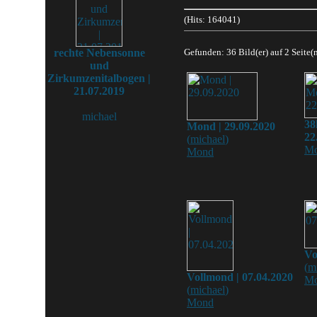
(Hits: 164041)
rechte Nebensonne
Gefunden: 36 Bild(er) auf 2 Seite(n
und
Zirkumzenitalbogen |
21.07.2019
michael
38
Mond | 29.09.2020
22
(
michael
)
M
Mond
Vo
(
m
Vollmond | 07.04.2020
M
(
michael
)
Mond