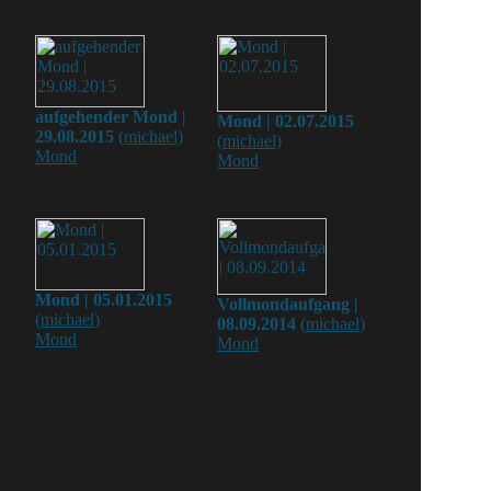
aufgehender Mond |
Mond | 02.07.2015
29.08.2015
(
michael
)
(
michael
)
Mond
Mond
Mond | 05.01.2015
Vollmondaufgang |
(
michael
)
08.09.2014
(
michael
)
Mond
Mond