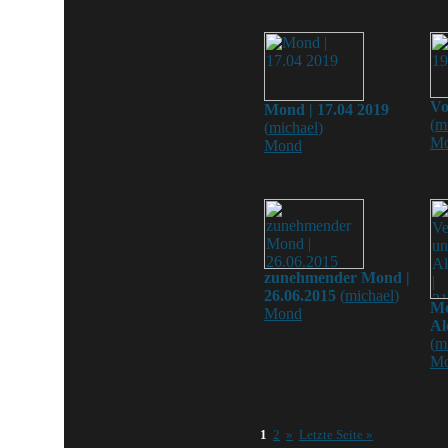
Vo
Mond | 17.04 2019
(
m
(
michael
)
M
Mond
zunehmender Mond |
26.06.2015
(
michael
)
Mo
Mond
Al
(
m
M
1
2
»
Letzte Seite »