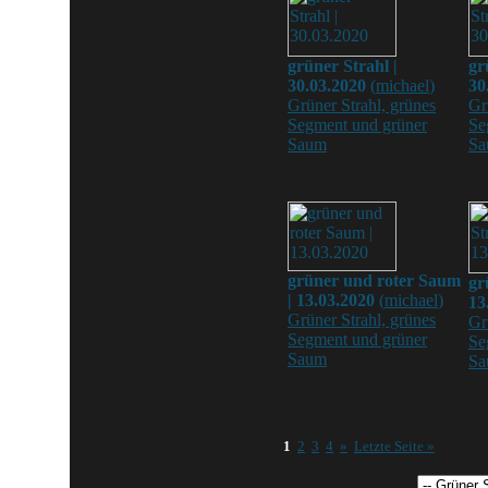
grüner Strahl |
gr
30.03.2020
(
michael
)
30
Grüner Strahl, grünes
Gr
Segment und grüner
Se
Saum
Sa
grüner und roter Saum
gr
| 13.03.2020
(
michael
)
13
Grüner Strahl, grünes
Gr
Segment und grüner
Se
Saum
Sa
1
2
3
4
»
Letzte Seite »