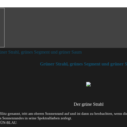
üner Strahl, grünes Segment und grüner Saum
Grüner Strahl, grünes Segment und grüner
Der grüne Strahl
 Blitz genannt, tritt am oberen Sonnenrand auf und ist dann zu beobachten, wenn d
des Sonnenrandes in seine Spektralfarben zerlegt.
GRÜN-BLAU.