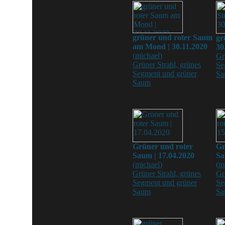
grüner und roter Saum
gr
am Mond | 30.11.2020
30
(
michael
)
Gr
Grüner Strahl, grünes
Se
Segment und grüner
Sa
Saum
Grüner und roter
Gr
Saum | 17.04.2020
Sa
(
michael
)
(
m
Grüner Strahl, grünes
Gr
Segment und grüner
Se
Saum
Sa