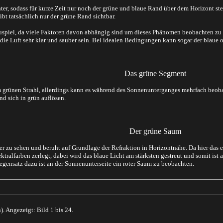
ter, sodass für kurze Zeit nur noch der grüne und blaue Rand über dem Horizont st
bt tatsächlich nur der grüne Rand sichtbar.
hauspiel, da viele Faktoren davon abhängig sind um dieses Phänomen beobachten zu 
die Luft sehr klar und sauber sein. Bei idealen Bedingungen kann sogar der blaue 
Das grüne Segment
 grünen Strahl, allerdings kann es während des Sonnenunterganges mehrfach beoba
d sich in grün auflösen.
Der grüne Saum
er zu sehen und beruht auf Grundlage der Refraktion in Horizontnähe. Da hier das 
ktralfarben zerlegt, dabei wird das blaue Licht am stärksten gestreut und somit is
egensatz dazu ist an der Sonnenunterseite ein roter Saum zu beobachten.
). Angezeigt: Bild 1 bis 24.