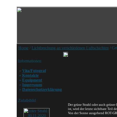
Home
/
Lichtbrechung an verschiedenen Luftschichten
/ Gr
Informationen
»
Vita/Fotograf
»
Kontakte
»
Equipment
»
Impressum
»
Datenschutzerklärung
Zufallsbild
Der grüne Strahl oder auch grüner
ist, wird der letzte sichtbare Teil 
Von der Sonne ausgehend ROT-