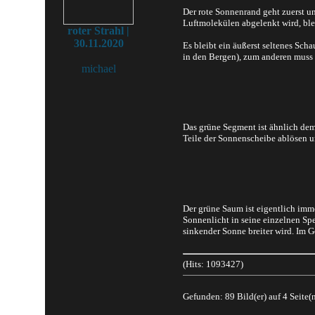
Der rote Sonnenrand geht zuerst un
Luftmolekülen abgelenkt wird, blei
roter Strahl |
30.11.2020
Es bleibt ein äußerst seltenes Sc
in den Bergen), zum anderen muss 
michael
Das grüne Segment ist ähnlich dem
Teile der Sonnenscheibe ablösen un
Der grüne Saum ist eigentlich imm
Sonnenlicht in seine einzelnen Spe
sinkender Sonne breiter wird. Im G
(Hits: 1093427)
Gefunden: 89 Bild(er) auf 4 Seite(n