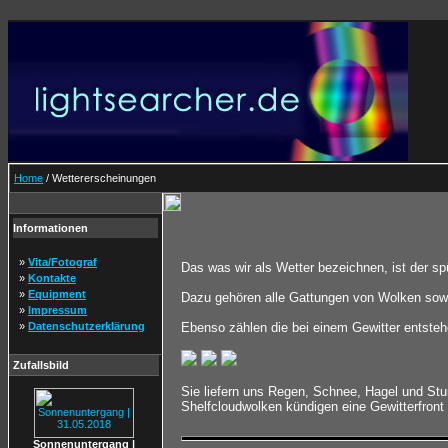
Home
/ Wettererscheinungen
Informationen
»
Vita/Fotograf
Das was wir als Wetter bezeichnen, ist der sp
»
Kontakte
»
Equipment
Dazu gehören alle Gattungen von Wolken sowie
»
Impressum
»
Datenschutzerklärung
Ebenso zählen die bei einem Gewitter entsteh
Zufallsbild
Sie liefern uns Regen, Schnee, Hagel und St
Shelfcloudwolken kündigen eine Gewitterfron
Sonnenuntergang |