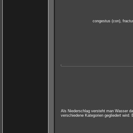
congestus (con), fractus
Als Niederschlag versteht man Wasser da
verschiedene Kategorien gegliedert wird. 