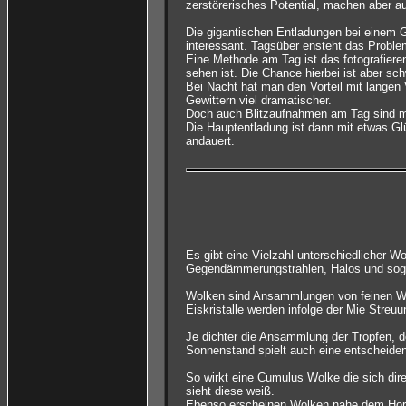
zerstörerisches Potential, machen aber au
Die gigantischen Entladungen bei einem G
interessant. Tagsüber ensteht das Problem
Eine Methode am Tag ist das fotografieren 
sehen ist. Die Chance hierbei ist aber sc
Bei Nacht hat man den Vorteil mit lange
Gewittern viel dramatischer.
Doch auch Blitzaufnahmen am Tag sind mitt
Die Hauptentladung ist dann mit etwas Gl
andauert.
Es gibt eine Vielzahl unterschiedlicher
Gegendämmerungstrahlen, Halos und soga
Wolken sind Ansammlungen von feinen Wass
Eiskristalle werden infolge der Mie Streuu
Je dichter die Ansammlung der Tropfen, d
Sonnenstand spielt auch eine entscheide
So wirkt eine Cumulus Wolke die sich dir
sieht diese weiß.
Ebenso erscheinen Wolken nahe dem Horiz