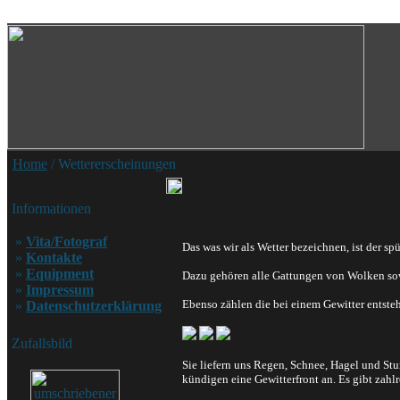
Home
/ Wettererscheinungen
Informationen
»
Vita/Fotograf
Das was wir als Wetter bezeichnen, ist der sp
»
Kontakte
»
Equipment
Dazu gehören alle Gattungen von Wolken sowi
»
Impressum
Ebenso zählen die bei einem Gewitter entste
»
Datenschutzerklärung
Zufallsbild
Sie liefern uns Regen, Schnee, Hagel und S
kündigen eine Gewitterfront an. Es gibt zah