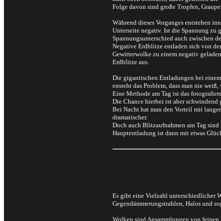
Folge davon sind große Tropfen, Graupe
Während dieses Vorganges entstehen inne
Unterseite negativ. Ist die Spannung zu 
Spannungsunterschied auch zwischen der
Negative Erdblitze entladen sich von de
Gewitterwolke zu einem negativ geladenen
Erdblitze aus.
Die gigantischen Entladungen bei einem 
ensteht das Problem, dass man nie weiß, 
Eine Methode am Tag ist das fotografiere
Die Chance hierbei ist aber schwindend 
Bei Nacht hat man den Vorteil mit lang
dramatischer.
Doch auch Blitzaufnahmen am Tag sind mi
Hauptentladung ist dann mit etwas Glück
Es gibt eine Vielzahl unterschiedliche
Gegendämmerungstrahlen, Halos und sog
Wolken sind Ansammlungen von feinen Was