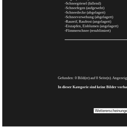
-Schneegriesel (fallend)
-Schneefegen (aufgeweht)
-Schneedecke (abgelagert)
-Schneeverwehung (abgelagert)
-Raureif, Raufrost (angelagert)
-Eiszapfen, Eisblumen (angelagert)
-Flimmerschnee (resublimiert)
Gefunden: 0 Bild(er) auf 0 Seite(n). Angezeigt
In dieser Kategorie sind keine Bilder vorh