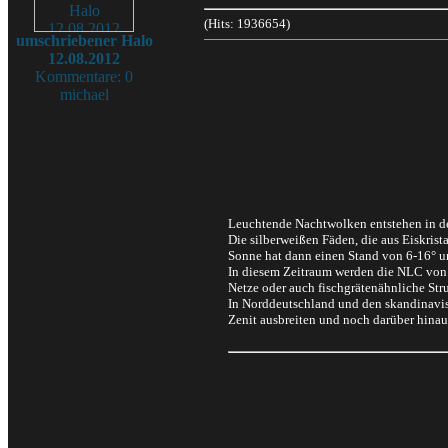
(Hits: 1936654)
umschriebener Halo
12.08.2012
Kommentare: 0
michael
Leuchtende Nachtwolken entstehen in d
Die silberweißen Fäden, die aus Eiskri
Sonne hat dann einen Stand von 6-16° u
In diesem Zeitraum werden die NLC von d
Netze oder auch fischgrätenähnliche Stru
In Norddeutschland und den skandinavis
Zenit ausbreiten und noch darüber hinaus