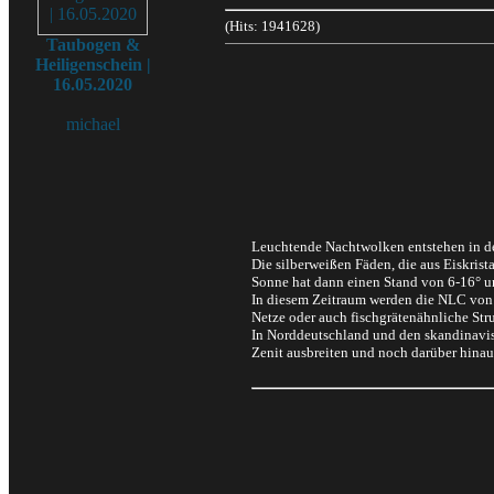
(Hits: 1941628)
Taubogen &
Heiligenschein |
16.05.2020
michael
Leuchtende Nachtwolken entstehen in d
Die silberweißen Fäden, die aus Eiskri
Sonne hat dann einen Stand von 6-16° u
In diesem Zeitraum werden die NLC von d
Netze oder auch fischgrätenähnliche Stru
In Norddeutschland und den skandinavis
Zenit ausbreiten und noch darüber hinaus