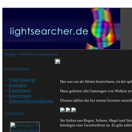
Home
/ Wettererscheinungen
Informationen
»
Vita/Fotograf
Das was wir als Wetter bezeichnen, ist der sp
»
Kontakte
»
Equipment
Dazu gehören alle Gattungen von Wolken sowi
»
Impressum
Ebenso zählen die bei einem Gewitter entste
»
Datenschutzerklärung
Zufallsbild
Sie liefern uns Regen, Schnee, Hagel und S
kündigen eine Gewitterfront an. Es gibt zah