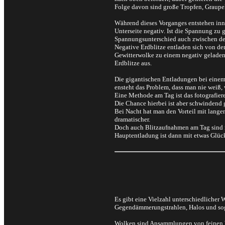
Folge davon sind große Tropfen, Graupe
Während dieses Vorganges entstehen inne
Unterseite negativ. Ist die Spannung zu 
Spannungsunterschied auch zwischen der
Negative Erdblitze entladen sich von de
Gewitterwolke zu einem negativ geladenen
Erdblitze aus.
Die gigantischen Entladungen bei einem 
ensteht das Problem, dass man nie weiß, 
Eine Methode am Tag ist das fotografiere
Die Chance hierbei ist aber schwindend 
Bei Nacht hat man den Vorteil mit lang
dramatischer.
Doch auch Blitzaufnahmen am Tag sind mi
Hauptentladung ist dann mit etwas Glück
Es gibt eine Vielzahl unterschiedliche
Gegendämmerungstrahlen, Halos und sog
Wolken sind Ansammlungen von feinen Was