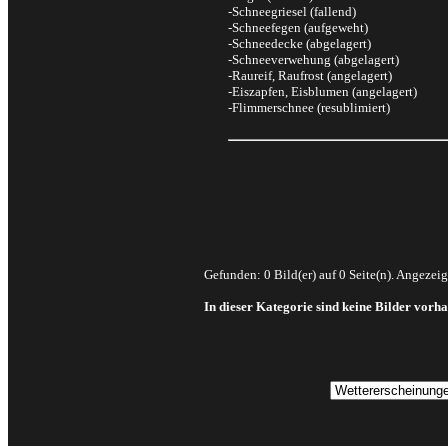
-Schneegriesel (fallend)
-Schneefegen (aufgeweht)
-Schneedecke (abgelagert)
-Schneeverwehung (abgelagert)
-Raureif, Raufrost (angelagert)
-Eiszapfen, Eisblumen (angelagert)
-Flimmerschnee (resublimiert)
Gefunden: 0 Bild(er) auf 0 Seite(n). Angezeigt
In dieser Kategorie sind keine Bilder vorh